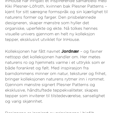
InHouse har inngått et inspirerende samarbeid med
Kiki Plesner-Löfroth, kvinnen bak Plesner Patterns –
kjent for sitt særegne formspråk og sin kjærlighet til
naturens former og farger. Den prisbelønnede
designeren, skaper mønstre som hyller det
organiske, uperfekte og ekte. Nå tolkes hennes
visuelle univers gjennom en helt ny kolleksjon
tepper, eksklusivt utviklet for InHouse.
Kolleksjonen har fått navnet
Jordnær
– og favner
nettopp det kolleksjonen handler om. Her møtes
naturens ro og hjemmets varme i et uttrykk som er
både forankret og følt. Med inspirasjon fra
barndommens minner om natur, teksturer og frihet,
bringer kolleksjonen naturens rytmer inn i rommet.
Gjennom mønstre signert Plesner Patterns og
eksklusive, håndtuftede teppekvaliteter, skapes
tepper som inviterer til tilstedeværelse, sanselighet
og varig skjønnhet.