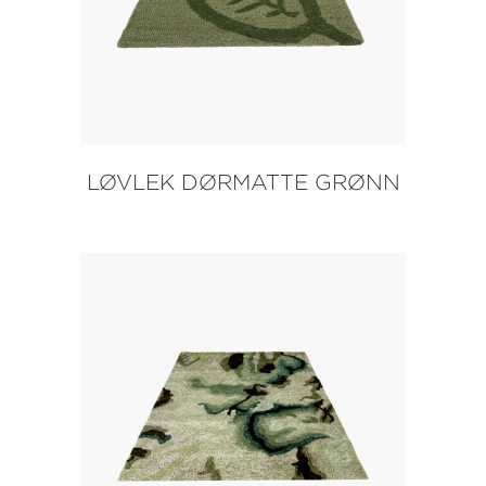
LØVLEK DØRMATTE GRØNN