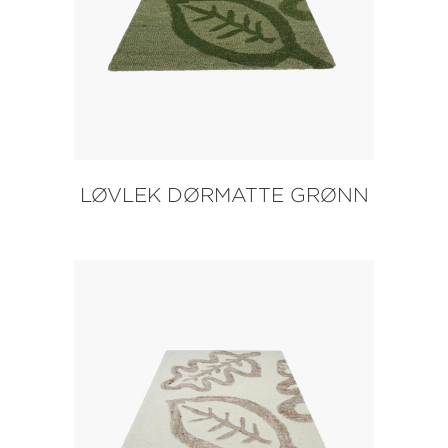
LØVLEK DØRMATTE GRØNN