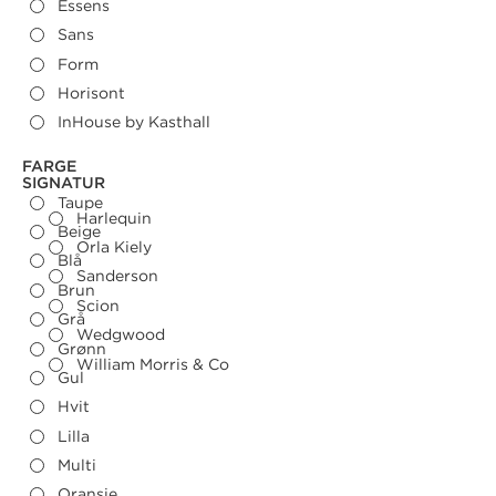
Essens
Sans
Form
Horisont
InHouse by Kasthall
Taupe
Harlequin
Beige
Orla Kiely
Blå
Sanderson
Brun
Scion
Grå
Wedgwood
Grønn
William Morris & Co
Gul
Hvit
Lilla
Multi
Oransje