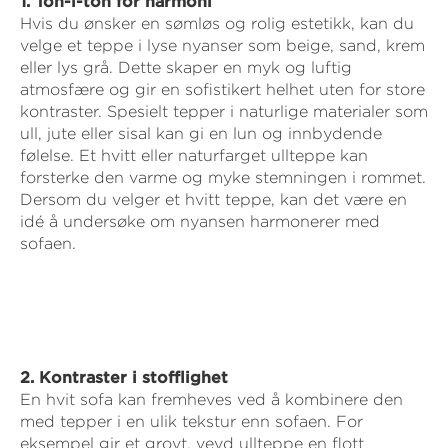
1. Ton-i-ton for harmoni
Hvis du ønsker en sømløs og rolig estetikk, kan du
velge et teppe i lyse nyanser som beige, sand, krem
eller lys grå. Dette skaper en myk og luftig
atmosfære og gir en sofistikert helhet uten for store
kontraster. Spesielt tepper i naturlige materialer som
ull, jute eller sisal kan gi en lun og innbydende
følelse. Et hvitt eller naturfarget ullteppe kan
forsterke den varme og myke stemningen i rommet.
Dersom du velger et hvitt teppe, kan det være en
idé å undersøke om nyansen harmonerer med
sofaen.
2. Kontraster i stofflighet
En hvit sofa kan fremheves ved å kombinere den
med tepper i en ulik tekstur enn sofaen. For
eksempel gir et grovt, vevd ullteppe en flott