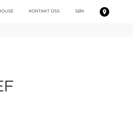
HOUSE
KONTAKT OSS
SØK
FINN
TEPPENE
EF
HOS
DIN