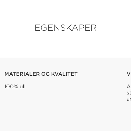
EGENSKAPER
MATERIALER OG KVALITET
V
100% ull
A
s
a