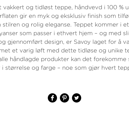
t vakkert og tidløst teppe, håndvevd i 100 % u
flaten gir en myk og eksklusiv finish som tilfø
stilren og rolig eleganse. Teppet kommer i et
nyanser som passer i ethvert hjem – og med sli
t og gjennomført design, er Savoy laget for å v
mmet et varig løft med dette tidløse og unike t
lle håndlagde produkter kan det forekomme
 i størrelse og farge – noe som gjør hvert tep