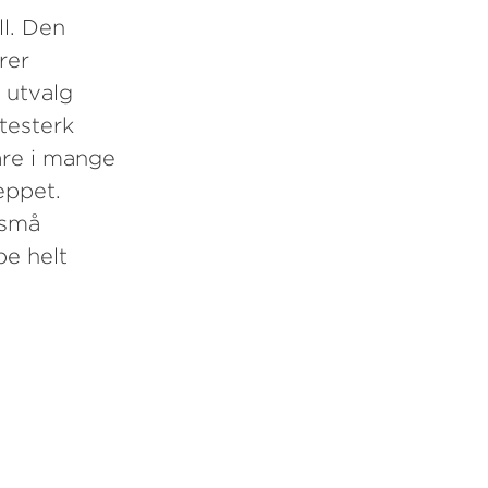
ll. Den
rer
 utvalg
testerk
are i mange
eppet.
 små
pe helt