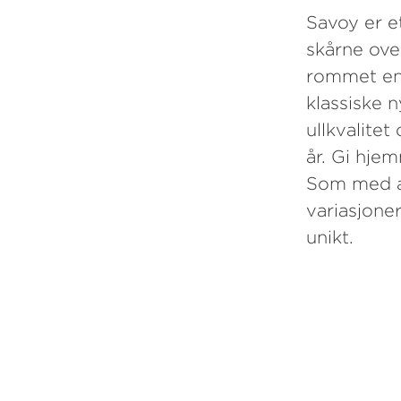
Savoy er e
skårne over
rommet en 
klassiske 
ullkvalite
år. Gi hje
Som med a
variasjoner
unikt.