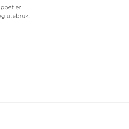
eppet er
og utebruk,