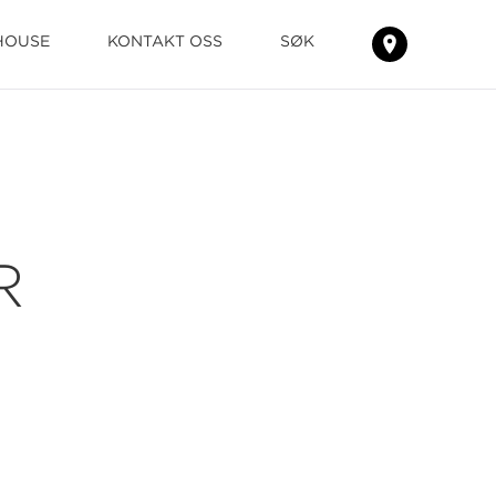
HOUSE
KONTAKT OSS
SØK
FINN
TEPPENE
R
HOS
DIN