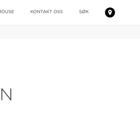
HOUSE
KONTAKT OSS
SØK
FINN
TEPPENE
HOS
ON
DIN