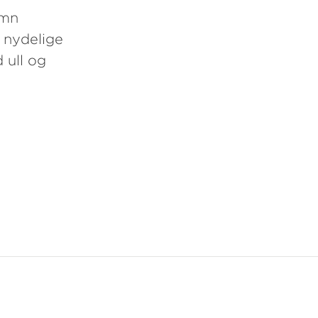
umn
i nydelige
 ull og